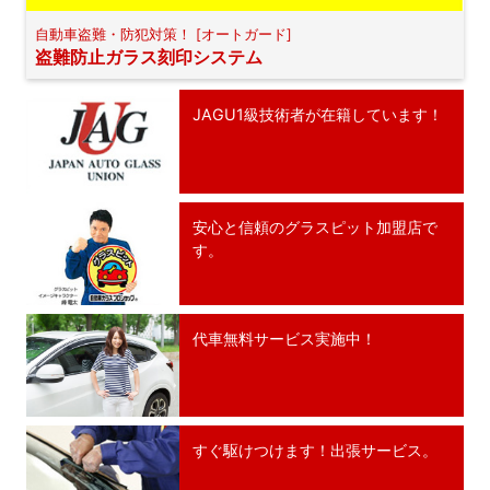
自動車盗難・防犯対策！ [オートガード]
盗難防止ガラス刻印システム
JAGU1級技術者が在籍しています！
安心と信頼のグラスピット加盟店で
す。
代車無料サービス実施中！
すぐ駆けつけます！出張サービス。