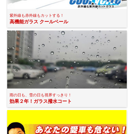
紫外線も赤外線もカットする！
高機能ガラス クールベール
雨の日も、雪の日も視界すっきり！
効果２年！ガラス撥水コート