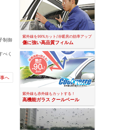
紫外線を99%カット/冷暖房の効率アップ
子制御
傷に強い高品質フィルム
すべく
事へ
紫外線も赤外線もカットする！
高機能ガラス クールベール