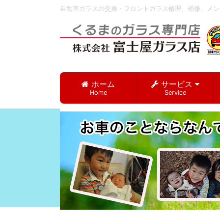
自動車ガラスの交換・フロントガラス修理、補修、メンテ
ホーム
サービス
Home
Service
自動車ガラス交換
ガラスリペア（修
カーフィルム
クールベール
2年ガラス撥水コー
防犯・盗難防止ガ
すぐ駆けつけます
（UV