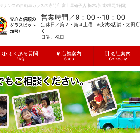
ナンスの自動車ガラスの専門店 富士屋硝子店(栃木/茨城/群馬/静岡)
営業時間／9：00～18：00
定休日／第２・第４土曜 ※茨城3店舗・太田
く
日曜、祝日
よくある質問
店舗案内
会社案内
FAQ
Shop
Company
理・補修）
ト
ラス・オートガード
！出張サービス
カット、断熱フロントガラス）