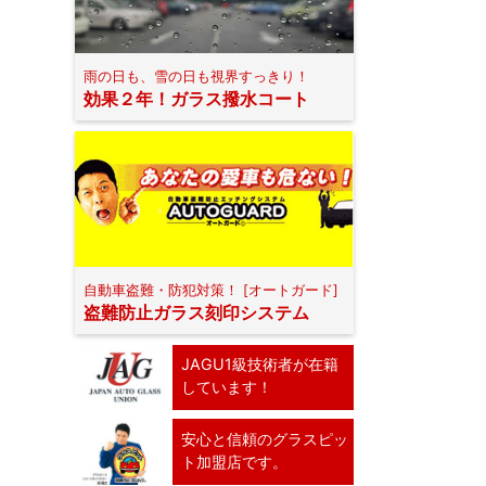
雨の日も、雪の日も視界すっきり！
効果２年！ガラス撥水コート
自動車盗難・防犯対策！ [オートガード]
盗難防止ガラス刻印システム
JAGU1級技術者が在籍
しています！
安心と信頼のグラスピッ
ト加盟店です。