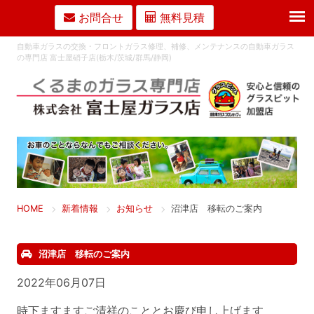
お問合せ
無料見積
自動車ガラスの交換・フロントガラス修理、補修、メンテナンスの自動車ガラス
の専門店 富士屋硝子店(栃木/茨城/群馬/静岡)
HOME
新着情報
お知らせ
沼津店 移転のご案内
沼津店 移転のご案内
2022年06月07日
時下ますますご清祥のこととお慶び申し上げます