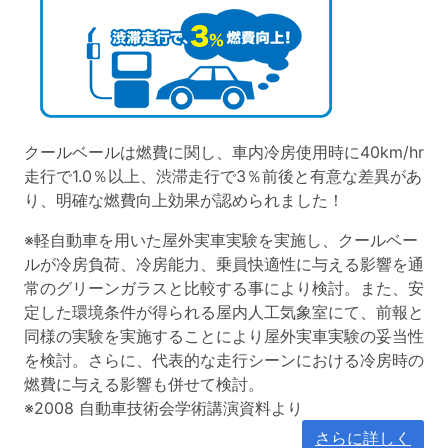
クールベールは燃費に関し、車内冷房使用時に40km/hr
走行で1.0％以上、渋滞走行で3％前後と有意な差異があ
り、明確な燃費向上効果が認められました！
※
軽自動車を用いた屋外実車実験を実施し、クールベー
ルが冷房負荷、冷房能力、乗員快適性に与える影響を通
常のグリーンガラスと比較する事により検討。また、安
定した環境条件が得られる屋内人工気象室にて、前報と
同様の実験を実施することにより屋外実車実験の妥当性
を検討。さらに、代表的な走行シーンにおける冷房時の
燃費に与える影響も併せて検討。
※2008 自動車技術会学術講演資料より
さらに詳しく