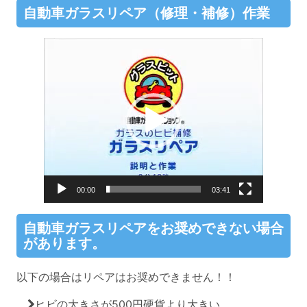
自動車ガラスリペア（修理・補修）作業
動
画
プ
レ
ー
ヤ
ー
00:00
03:41
自動車ガラスリペアをお奨めできない場合
があります。
以下の場合はリペアはお奨めできません！！
ヒビの大きさが500円硬貨より大きい