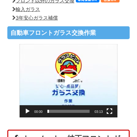
フロント以外のガラス交換
輸入ガラス
3年安心ガラス補償
自動車フロントガラス交換作業
動
画
プ
レ
ー
ヤ
ー
00:00
03:13